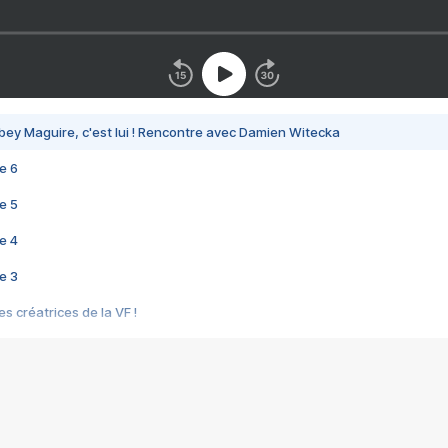
bey Maguire, c'est lui ! Rencontre avec Damien Witecka
e 6
e 5
e 4
e 3
s créatrices de la VF !
e 2
e 1
e Mektoub My Love arrive enfin ! Rencontre avec Shaïn Boumedine et Sal