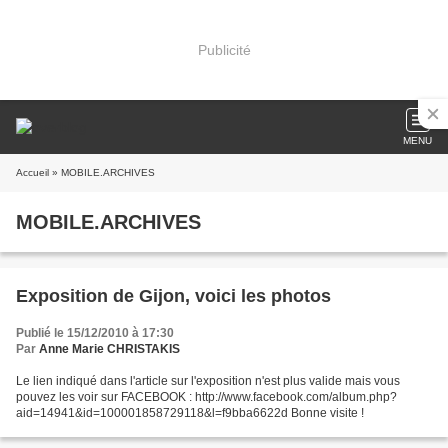
Publicité
MENU
Accueil
» MOBILE.ARCHIVES
MOBILE.ARCHIVES
Exposition de Gijon, voici les photos
Publié le 15/12/2010 à 17:30
Par
Anne Marie CHRISTAKIS
Le lien indiqué dans l'article sur l'exposition n'est plus valide mais vous
pouvez les voir sur FACEBOOK : http://www.facebook.com/album.php?
aid=14941&id=100001858729118&l=f9bba6622d Bonne visite !