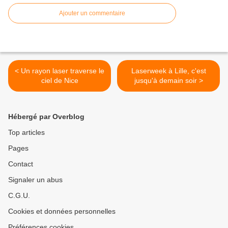
Ajouter un commentaire
< Un rayon laser traverse le
Laserweek à Lille, c'est
ciel de Nice
jusqu'à demain soir >
Hébergé par Overblog
Top articles
Pages
Contact
Signaler un abus
C.G.U.
Cookies et données personnelles
Préférences cookies