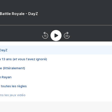
 Battle Royale - DayZ
 DayZ
 a 13 ans (et vous l'avez ignoré)
e (littéralement)
im Rayan
 toutes les règles
s les jeux vidéo
us choquant de Rockstar ? - Le scandale BULLY