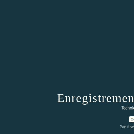
Enregistremen
Techni
0
Par An