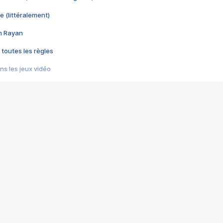
e (littéralement)
im Rayan
 toutes les règles
s les jeux vidéo
us choquant de Rockstar ? - Le scandale BULLY
e plus moche de Steam
du RÊVE tourne au CAUCHEMAR
pendant 8 heures
it… à tort
umiliés par un jeu vidéo
ire - Final Fantasy 8
ti un empire - Age of Empires