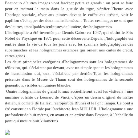
Beaucoup d’autres images vont fasciner petits et grands : on peut se faire
peur en mettant la main dans la gueule du tigre, vérifier l’heure avec
l’horloge spatiale, rêver aux pirates devant le coffre aux trésors, voir le
papillon s’échapper des deux mains fermées… Toutes ces images ne sont que
des leurres, impalpables sculptures de lumière, des hologrammes.
L’holographie a été inventée par Dennis Gabor en 1947, qui obtint le Prix
Nobel de Physique en 1971 pour cette découverte.
Depuis, l’holographie est
rentrée dans la vie de tous les jours avec les scanners holographiques des
supermarchés et les hologrammes estampés qui ornent nos cartes de crédit,
cartes grises….
Les deux principales catégories d’hologrammes sont les hologrammes de
réflexion, qui s’éclairent par devant, avec un simple spot et les hologrammes
de transmission qui, eux, s’éclairent par derrière.
Tous les hologrammes
présentés dans le Musée de Thann sont des hologrammes de la seconde
génération, visibles en lumière blanche.
Quatre hologrammes de grand format accueilleront aussi les visiteurs : une
machine volante de Léonard de Vinci, d’après un dessin originel du maître
italien, la comète de Halley, l’aéroport de Brunei et le Pont Tampa. Ce pont a
été construit en Floride par l’architecte Jean MULLER. L’hologramme a une
profondeur de huit mètres, en avant et en arrière dans l’espace, à l’échelle du
pont qui mesure huit kilomètres.