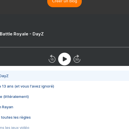
Créer un blog
 Battle Royale - DayZ
 DayZ
 a 13 ans (et vous l'avez ignoré)
e (littéralement)
im Rayan
 toutes les règles
s les jeux vidéo