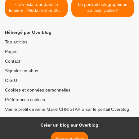
< Un éclaireur dans la
Le portrait holographique
lumière : Médaille d'or 2005
au laser pulsé >
du CNRS pour Alain
ASPECT
Hébergé par Overblog
Top articles
Pages
Contact
Signaler un abus
C.G.U.
Cookies et données personnelles
Préférences cookies
Voir le profil de Anne Marie CHRISTAKIS sur le portail Overblog
Créer un blog sur Overblog
Créer un blog