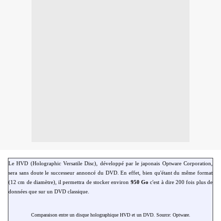
Le HVD (Holographic Versatile Disc), développé par le japonais Optware Corporation,
sera sans doute le successeur annoncé du DVD. En effet, bien qu'étant du même format
(12 cm de diamètre), il permettra de stocker environ
950 Go
c'est à dire 200 fois plus de
données que sur un DVD classique.
Comparaison entre un disque holographique HVD et un DVD. Source: Optware.