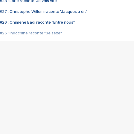
28 : Lorie raconte "Je vais vite"
#27 : Christophe Willem raconte "Jacques a dit"
#26 : Chimène Badi raconte "Entre nous"
#25 : Indochine raconte "3e sexe"
#24 : Zaho raconte "C'est chelou"
#23 : Patrick Bruel raconte "Au café des délices"
#22 : Kyo raconte "Le chemin"
#21 : Nolwenn Leroy raconte "Cassé"
#20 : Patrick Hernandez raconte "Born to be alive"
#19 : Lorie raconte "Près de moi"
#18 : Michael Jones raconte "A nos actes manqués" (avec Jean-Jacque
#17 : Khaled raconte "Aïcha"
#16 : Corneille raconte "Parce qu'on vient de loin"