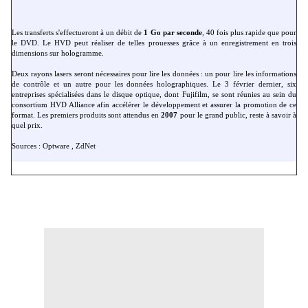
Les transferts s'effectueront à un débit de
1 Go par seconde
, 40 fois plus rapide que pour
le DVD. Le HVD peut réaliser de telles prouesses grâce à un enregistrement en trois
dimensions sur hologramme.
Deux rayons lasers seront nécessaires pour lire les données : un pour lire les informations
de contrôle et un autre pour les données holographiques. Le 3 février dernier, six
entreprises spécialisées dans le disque optique, dont Fujifilm, se sont réunies au sein du
consortium HVD Alliance afin accélérer le développement et assurer la promotion de ce
format. Les premiers produits sont attendus en
2007
pour le grand public, reste à savoir à
quel prix.
Sources :
Optware
,
ZdNet