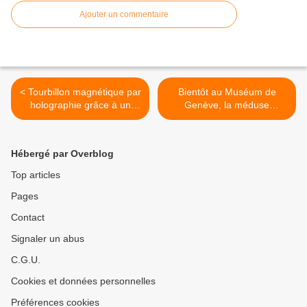
Ajouter un commentaire
< Tourbillon magnétique par
Bientôt au Muséum de
holographie grâce à un
Genève, la méduse
microscope électronique
Catostylus en hologramme
>
Hébergé par Overblog
Top articles
Pages
Contact
Signaler un abus
C.G.U.
Cookies et données personnelles
Préférences cookies